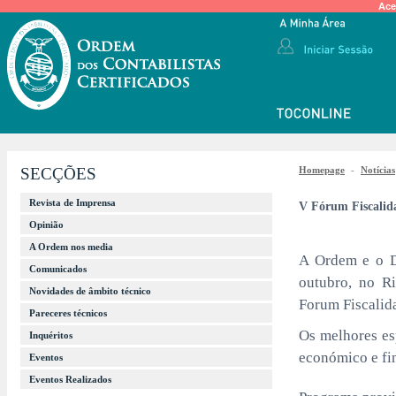
Ace
SECÇÕES
Homepage
-
Notícias
Revista de Imprensa
V Fórum Fiscalida
Opinião
A Ordem nos media
A Ordem e o D
Comunicados
outubro, no R
Novidades de âmbito técnico
Forum Fiscalid
Pareceres técnicos
Os melhores esp
Inquéritos
económico e fi
Eventos
Eventos Realizados