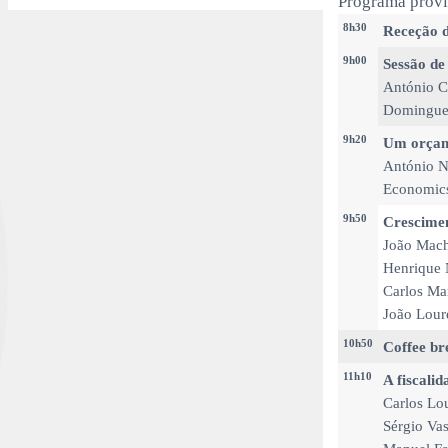
Programa provi
8h30
Receção d
9h00
Sessão de
António C
Domingues
9h20
Um orçam
António No
Economic
9h50
Crescimen
João Mach
Henrique 
Carlos Ma
João Lour
10h50
Coffee br
11h10
A fiscali
Carlos Lou
Sérgio Vas