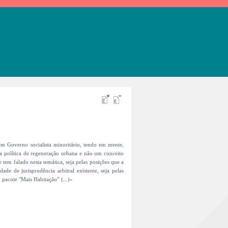
um Governo socialista minoritário, tendo em mente,
ra política de regeneração urbana e não um conceito
 tem falado nesta temática, seja pelas posições que a
ade de jurisprudência arbitral existente, seja pelas
pacote "Mais Habitação” (...)»