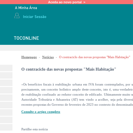
Aceda ao novo portal >
Homepage
-
Notícias
-
O contraciclo das novas propostas "Mais Habitação"
O contraciclo das novas propostas "Mais Habitação"
«Os benefícios fiscais à reabilitação urbana em IVA foram contemplados, por 
precisamente, um conceito holístico amplo deste conceito, isto é, uma verdadei
de reabilitação confinado ao redutor conceito de edificado. Ultimamente muito se
Autoridade Tributária e Aduaneira (AT) tem vindo a acolher, seja pela diversid
recentes propostas do Governo de fevereiro de 2023 no contexto do denominado 
Consulte o artigo completo
Partilhe esta notícia