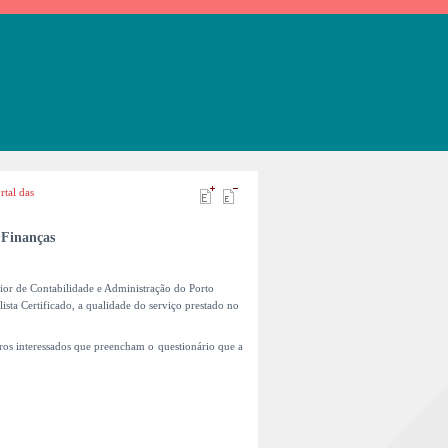
rtal das
 Finanças
ior de Contabilidade e Administração do Porto
ista Certificado, a qualidade do serviço prestado no
ros interessados que preencham o questionário que a