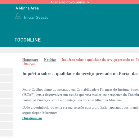
Aceda ao novo portal >
Homepage
-
Notícias
-
Inquérito sobre a qualidade do serviço prestado no Po
Finanças
Inquérito sobre a qualidade do serviço prestado no Portal das
Pedro Coelho, aluno do mestrado em Contabilidade e Finanças do Instituto Super
(ISCAP), está a desenvolver um estudo que visa avaliar, na perspetiva do Contabil
Portal das Finanças, sobre a orientação da docente Albertina Monteiro.
Dado a pertinência do tema e a sua relação com a profissão, apelamos aos memb
seguir disponibilizamos:
Questionário