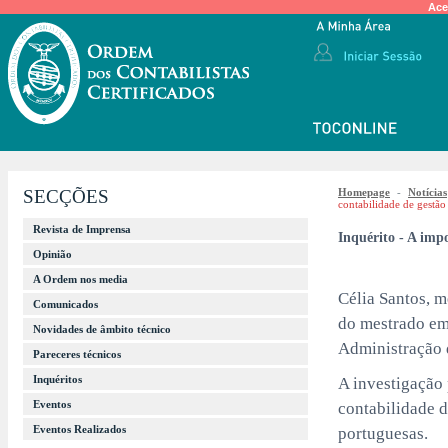
Ace
SECÇÕES
Homepage
-
Notícias
contabilidade de gestão
Revista de Imprensa
Inquérito - A impo
Opinião
A Ordem nos media
Célia Santos, 
Comunicados
do mestrado em 
Novidades de âmbito técnico
Administração 
Pareceres técnicos
Inquéritos
A investigação 
Eventos
contabilidade d
Eventos Realizados
portuguesas.