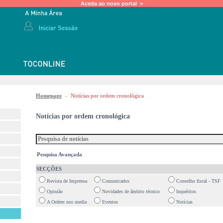
Aceda ao novo portal >
Homepage
-
Notícias por ordem cronológica
Notícias por ordem cronológica
Pesquisa Avançada
SECÇÕES
Revista de Imprensa
Comunicados
Conselho fiscal - TSF
Opinião
Novidades de âmbito técnico
Inquéritos
A Ordem nos media
Eventos
Notícias