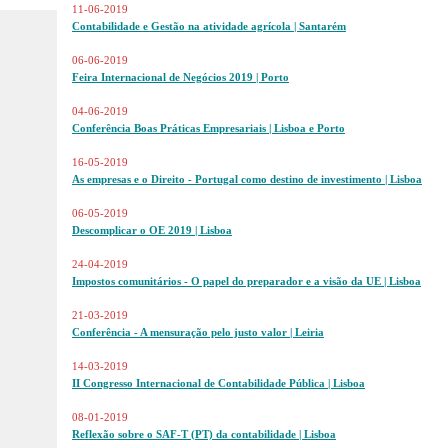
11-06-2019
Contabilidade e Gestão na atividade agrícola | Santarém
06-06-2019
Feira Internacional de Negócios 2019 | Porto
04-06-2019
Conferência Boas Práticas Empresariais | Lisboa e Porto
16-05-2019
As empresas e o Direito - Portugal como destino de investimento | Lisboa
06-05-2019
Descomplicar o OE 2019 | Lisboa
24-04-2019
Impostos comunitários - O papel do preparador e a visão da UE | Lisboa
21-03-2019
Conferência - A mensuração pelo justo valor | Leiria
14-03-2019
II Congresso Internacional de Contabilidade Pública | Lisboa
08-01-2019
Reflexão sobre o SAF-T (PT) da contabilidade | Lisboa