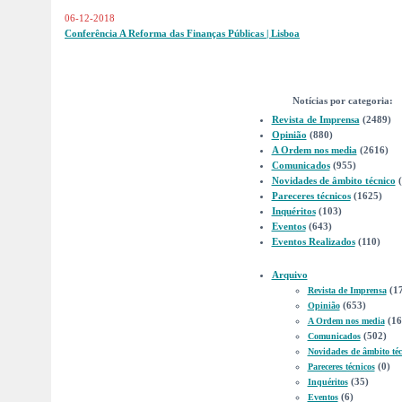
06-12-2018
Conferência A Reforma das Finanças Públicas | Lisboa
Notícias por categoria:
Revista de Imprensa
(2489)
Opinião
(880)
A Ordem nos media
(2616)
Comunicados
(955)
Novidades de âmbito técnico
Pareceres técnicos
(1625)
Inquéritos
(103)
Eventos
(643)
Eventos Realizados
(110)
Arquivo
(1
Revista de Imprensa
(653)
Opinião
(16
A Ordem nos media
(502)
Comunicados
Novidades de âmbito téc
(0)
Pareceres técnicos
(35)
Inquéritos
(6)
Eventos