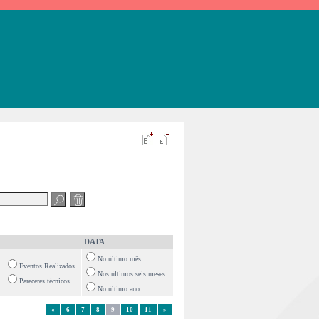
DATA
No último mês
Eventos Realizados
Nos últimos seis meses
Pareceres técnicos
No último ano
«
6
7
8
9
10
11
»