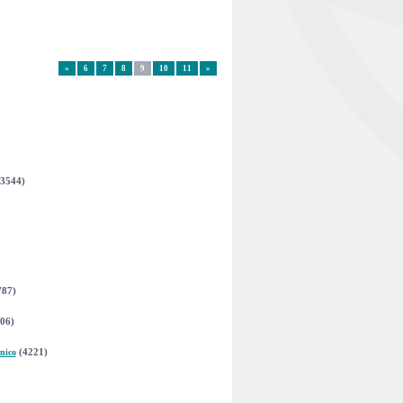
«
6
7
8
9
10
11
»
(3544)
787)
06)
(4221)
nico