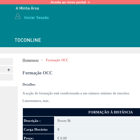
Aceda ao novo portal >
Homepage
>
Formação OCC
Formação OCC
Detalhes
A acção de formação está condicionada a um número mínimo de inscritos.
Lamentamos, mas
.
FORMAÇÃO À DISTÂNCIA
Descrição :
Power Bi
Carga Horária:
8
Preço:
€ 0.00