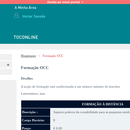
Aceda ao novo portal >
Homepage
>
Formação OCC
Formação OCC
Detalhes
A acção de formação está condicionada a um número mínimo de inscritos.
Lamentamos, mas
.
FORMAÇÃO À DISTÂNCIA
Descrição :
Aspetos práticos da contabilidade para as pequenas enti
Carga Horária:
8
Preço:
€ 0.00