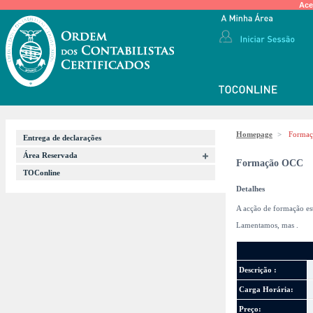
Ace
Homepage
>
Forma
Entrega de declarações
Área Reservada
Formação OCC
TOConline
Detalhes
A acção de formação es
Lamentamos, mas
.
Descrição :
Carga Horária:
Preço: