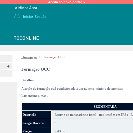
Aceda ao novo portal >
Homepage
>
Formação OCC
Formação OCC
Detalhes
A acção de formação está condicionada a um número mínimo de inscritos.
Lamentamos, mas
.
SEGMENTADA
Descrição :
Regime de transparência fiscal - implicações em IRS e 
Carga Horária:
8
Preço:
€ 43.00