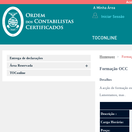
Ace
Homepage
>
Forma
Entrega de declarações
Área Reservada
Formação OCC
TOConline
Detalhes
A acção de formação es
Lamentamos, mas
.
Descrição :
Carga Horária:
Preço: