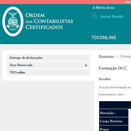
Ace
Homepage
>
Forma
Entrega de declarações
Área Reservada
Formação OCC
TOConline
Detalhes
A acção de formação es
Lamentamos, mas
.
Descrição :
Carga Horária:
Preço: