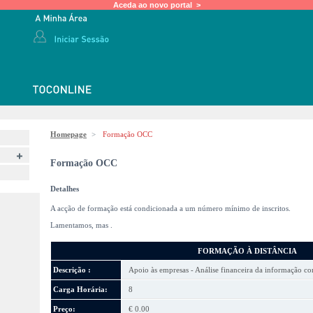
Aceda ao novo portal >
Homepage
>
Formação OCC
Formação OCC
Detalhes
A acção de formação está condicionada a um número mínimo de inscritos.
Lamentamos, mas
.
FORMAÇÃO À DISTÂNCIA
Descrição :
Apoio às empresas - Análise financeira da informação co
Carga Horária:
8
Preço:
€ 0.00