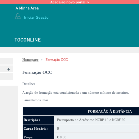
Aceda ao novo portal >
Homepage
>
Formação OCC
Formação OCC
Detalhes
A acção de formação está condicionada a um número mínimo de inscritos.
Lamentamos, mas
.
FORMAÇÃO À DISTÂNCIA
Descrição :
Pressuposto do Acréscimo NCRF 19 e NCRF 20
Carga Horária:
8
Preço:
€ 0.00