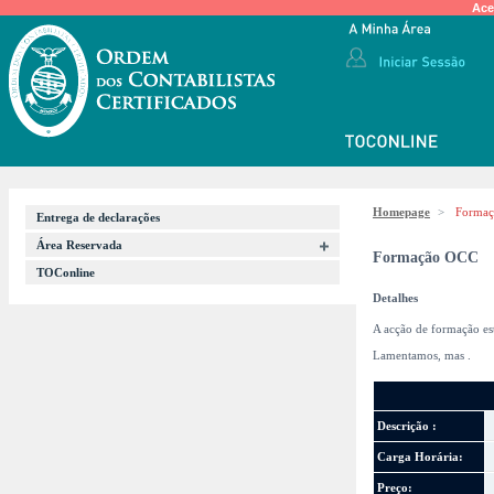
Ace
Homepage
>
Forma
Entrega de declarações
Área Reservada
Formação OCC
TOConline
Detalhes
A acção de formação es
Lamentamos, mas
.
Descrição :
Carga Horária:
Preço: