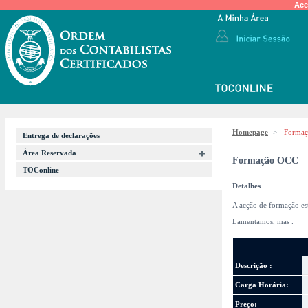
Ace
Homepage
>
Forma
Entrega de declarações
Área Reservada
Formação OCC
TOConline
Detalhes
A acção de formação es
Lamentamos, mas
.
Descrição :
Carga Horária:
Preço: