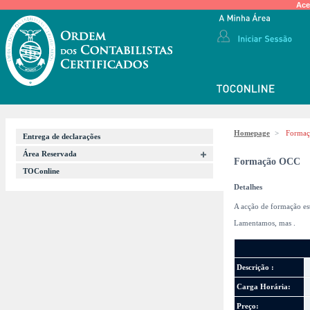
Ace
Homepage
>
Forma
Entrega de declarações
Área Reservada
Formação OCC
TOConline
Detalhes
A acção de formação es
Lamentamos, mas
.
Descrição :
Carga Horária:
Preço: