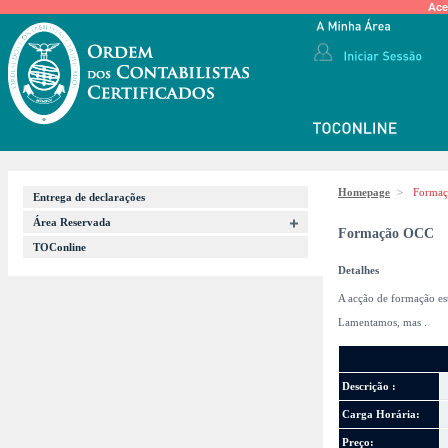
Ace
Homepage
>
Forma
Entrega de declarações
Área Reservada
Formação OCC
TOConline
Detalhes
A acção de formação es
Lamentamos, mas
.
Descrição :
Carga Horária:
Preço: