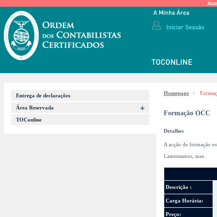
Ace
Homepage
>
Forma
Entrega de declarações
Área Reservada
Formação OCC
TOConline
Detalhes
A acção de formação es
Lamentamos, mas
.
Descrição :
Carga Horária:
Preço: