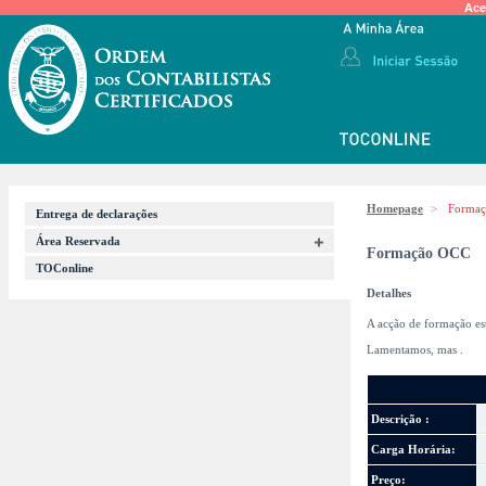
Ace
Homepage
>
Forma
Entrega de declarações
Área Reservada
Formação OCC
TOConline
Detalhes
A acção de formação es
Lamentamos, mas
.
Descrição :
Carga Horária:
Preço: