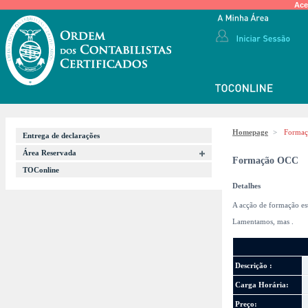
Ace
Homepage
>
Forma
Entrega de declarações
Área Reservada
Formação OCC
TOConline
Detalhes
A acção de formação es
Lamentamos, mas
.
Descrição :
Carga Horária:
Preço: