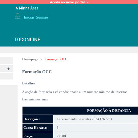
Aceda ao novo portal >
Homepage
>
Formação OCC
Formação OCC
Detalhes
A acção de formação está condicionada a um número mínimo de inscritos.
Lamentamos, mas
.
FORMAÇÃO À DISTÂNCIA
Descrição :
Encerramento de contas 2024 (76725)
Carga Horária:
8
Preço:
€ 0.00